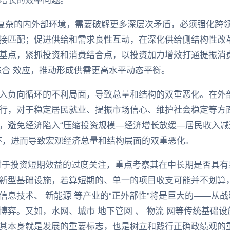
增长的效率问题。
加复杂的内外部环境，需要破解更多深层次矛盾，必须强化跨领
接匹配；促进供给和需求良性互动，在深化供给侧结构性改
基点，紧抓投资和消费结合点，以投资加力增效打通提振消
综合 效应，推动形成供需更高水平动态平衡。
入负向循环的不利局面，导致总量和结构的双重恶化。在外
行，对于稳定居民就业、提振市场信心、维护社会稳定等方
，避免经济陷入“压缩投资规模—经济增长放缓—居民收入
环，进而导致宏观经济总量和结构层面的双重恶化。
对于投资短期效益的过度关注，重点考察其在中长期是否具有
新型基础设施，若算短期的、单一的项目收支可能并不划算
信息技术、 新能源 等产业的“正外部性”将是巨大的——从
博弈。又如，水网、城市 地下管网 、 物流 网等传统基础
其本身就是发展的重要标志，也是树立和践行正确政绩观的