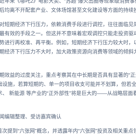
近年来《哪吒2》电影大卖、“苏超”爆火出圈等现象级消费
后均离不开配套产业、文体场馆甚至文化建设等方面的持续
对短期经济下行压力，依赖消费手段进行调控，往往面临见
最有效的手段之一。但这并不意味着宏观调控只能走投资驱
势进行再校准、再平衡。例如，短期经济下行压力较大时，
期经济下行压力不大时，加大政策资源向消费等领域的倾斜
期效益的过度关注，重点考察其在中长期是否具有显著的“正
基础设施，若算短期的、单一的项目收支可能并不划算，但若
术、 新能源 等产业的“正外部性”将是巨大的——从战略层
闻编辑整理、受访嘉宾确认
次提到“六张网”概念，并透露年内“六张网”投资及相关重点领