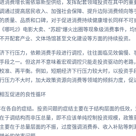
进消费增长需依靠新型供给，发挥配套领域投资在其中的重
调通过提高居民收入、加强社会保障、提升边际消费倾向等
的质量、品质和口碑，对于促进消费持续健康增长同样不可
《哪吒2》电影大卖、“苏超”爆火出圈等现象级消费事件，
不开配套产业、文体场馆甚至文化建设等方面的持续投资。
济下行压力，依赖消费手段进行调控，往往面临见效偏慢、
手段之一。但这并不意味着宏观调控只能走投资驱动的老路
校准、再平衡。例如，短期经济下行压力较大时，以投资手
行压力不大时，加大政策资源向消费等领域的倾斜力度，促
相互促进的良性循环
存在各自的症结。投资问题的症结主要在于结构层面的低效
在于调结构而非压总量，即不应该单纯控制投资规模，政策
主要在于总量层面的不振，过度强调消费券、收入补贴等刺