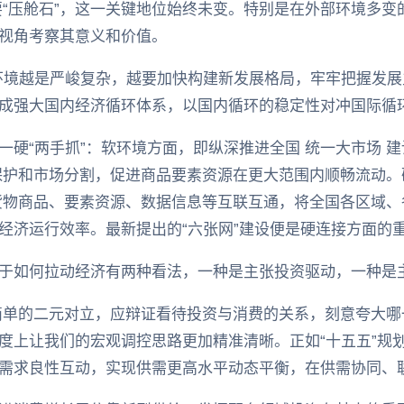
要“压舱石”，这一关键地位始终未变。特别是在外部环境多
视角考察其意义和价值。
环境越是严峻复杂，越要加快构建新发展格局，牢牢把握发
成强大国内经济循环体系，以国内循环的稳定性对冲国际循环
硬“两手抓”：软环境方面，即纵深推进全国 统一大市场 建
保护和市场分割，促进商品要素资源在更大范围内顺畅流动。硬
货物商品、要素资源、数据信息等互联互通，将全国各区域
经济运行效率。最新提出的“六张网”建设便是硬连接方面的
于如何拉动经济有两种看法，一种是主张投资驱动，一种是
简单的二元对立，应辩证看待投资与消费的关系，刻意夸大
度上让我们的宏观调控思路更加精准清晰。正如“十五五”规
需求良性互动，实现供需更高水平动态平衡，在供需协同、