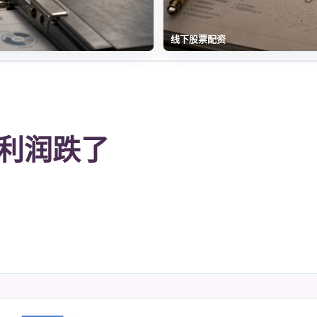
线下股票配资
利润跌了
。