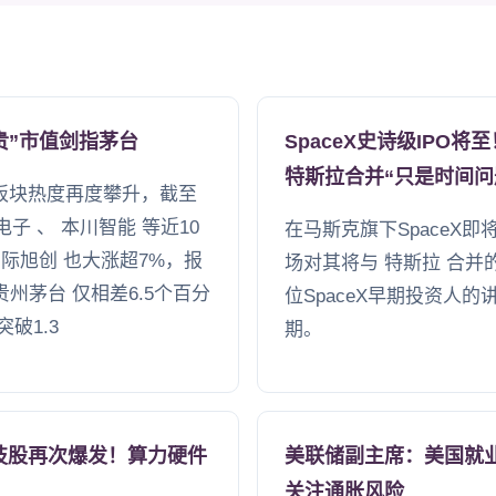
贵”市值剑指茅台
SpaceX史诗级IPO
特斯拉合并“只是时间问
O板块热度再度攀升，截至
电子 、 本川智能 等近10
在马斯克旗下SpaceX即
际旭创 也大涨超7%，报
场对其将与 特斯拉 合
 贵州茅台 仅相差6.5个百分
位SpaceX早期投资人
破1.3
期。
技股再次爆发！算力硬件
美联储副主席：美国就
关注通胀风险