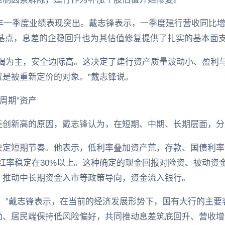
6年一季度业绩表现突出。戴志锋表示，一季度建行营收同比
2个基点，息差的企稳回升也为其估值修复提供了扎实的基本面
按揭为主，安全边际高。这决定了建行资产质量波动小、盈利
就是被重新定价的对象。”戴志锋说。
周期”资产
连创新高的原因，戴志锋认为，在短期、中期、长期层面，分
决定短期节奏。他表示，低利率叠加资产荒，存款、国债利率
红率稳定在30%以上。这种确定的现金回报对险资、被动资
、推动中长期资金入市等政策导向，资金流入银行。
。”戴志锋表示，在当前的经济发展形势下，国有大行的主要
劲、居民端保持低风险偏好，共同推动息差筑底回升、营收增