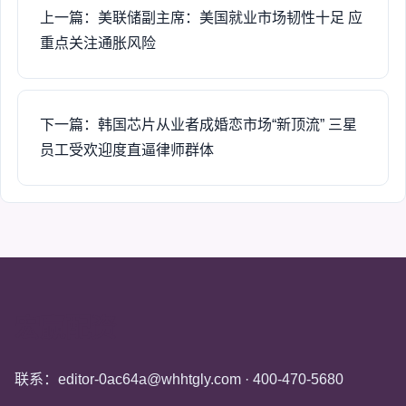
上一篇：美联储副主席：美国就业市场韧性十足 应
重点关注通胀风险
下一篇：韩国芯片从业者成婚恋市场“新顶流” 三星
员工受欢迎度直逼律师群体
宏赢配资
联系：editor-0ac64a@whhtgly.com · 400-470-5680